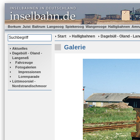
Borkum
Juist
Baltrum
Langeoog
Spiekeroog
Wangerooge
Halligbahnen
Amr
Start
Halligbahnen
Dagebüll - Oland - La
Galerie
Aktuelles
Dagebüll - Oland -
Langeneß
Fahrzeuge
Fotogalerien
Impressionen
Lorenparade
Lüttmoorsiel -
Nordstrandischmoor