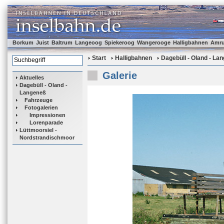
Borkum
Juist
Baltrum
Langeoog
Spiekeroog
Wangerooge
Halligbahnen
Amr
Start
Halligbahnen
Dagebüll - Oland - La
Galerie
Aktuelles
Dagebüll - Oland -
Langeneß
Fahrzeuge
Fotogalerien
Impressionen
Lorenparade
Lüttmoorsiel -
Nordstrandischmoor