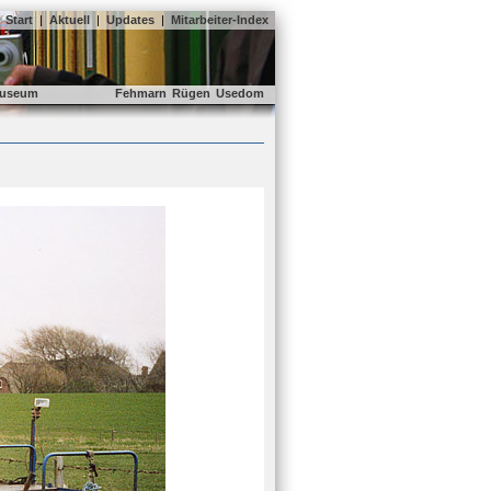
Start
|
Aktuell
|
Updates
|
Mitarbeiter-Index
useum
Fehmarn
Rügen
Usedom