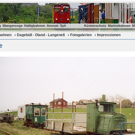
g
Wangerooge
Halligbahnen
Amrum
Sylt
Küstenschutz
Marinebahnen
M
gbahnen
Dagebüll - Oland - Langeneß
Fotogalerien
Impressionen
e