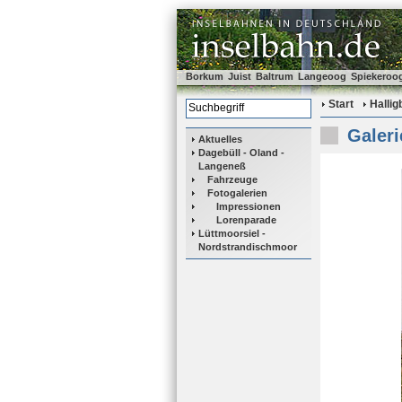
Borkum
Juist
Baltrum
Langeoog
Spiekeroo
Start
Halli
Galeri
Aktuelles
Dagebüll - Oland -
Langeneß
Fahrzeuge
Fotogalerien
Impressionen
Lorenparade
Lüttmoorsiel -
Nordstrandischmoor