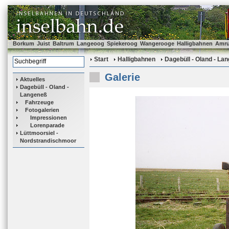
Borkum
Juist
Baltrum
Langeoog
Spiekeroog
Wangerooge
Halligbahnen
Amr
Start
Halligbahnen
Dagebüll - Oland - La
Galerie
Aktuelles
Dagebüll - Oland -
Langeneß
Fahrzeuge
Fotogalerien
Impressionen
Lorenparade
Lüttmoorsiel -
Nordstrandischmoor