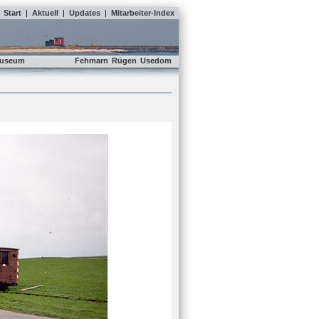
Start
|
Aktuell
|
Updates
|
Mitarbeiter-Index
useum
Fehmarn
Rügen
Usedom