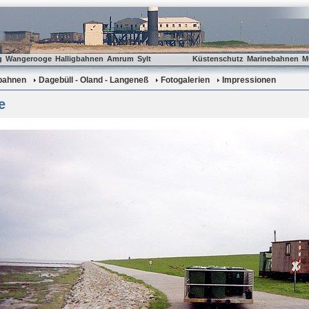
g
Wangerooge
Halligbahnen
Amrum
Sylt
Küstenschutz
Marinebahnen
M
gbahnen
Dagebüll - Oland - Langeneß
Fotogalerien
Impressionen
e