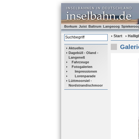
Borkum
Juist
Baltrum
Langeoog
Spiekeroo
Start
Halli
Galeri
Aktuelles
Dagebüll - Oland -
Langeneß
Fahrzeuge
Fotogalerien
Impressionen
Lorenparade
Lüttmoorsiel -
Nordstrandischmoor