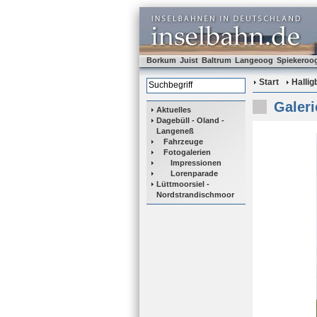
Borkum
Juist
Baltrum
Langeoog
Spiekeroo
Start
Halli
Galeri
Aktuelles
Dagebüll - Oland -
Langeneß
Fahrzeuge
Fotogalerien
Impressionen
Lorenparade
Lüttmoorsiel -
Nordstrandischmoor