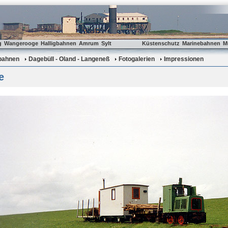
g
Wangerooge
Halligbahnen
Amrum
Sylt
Küstenschutz
Marinebahnen
M
gbahnen
Dagebüll - Oland - Langeneß
Fotogalerien
Impressionen
e