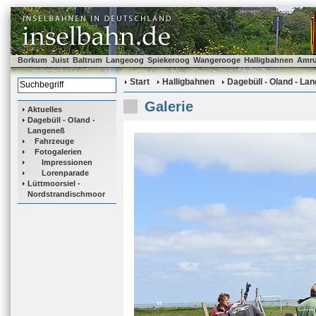
Borkum
Juist
Baltrum
Langeoog
Spiekeroog
Wangerooge
Halligbahnen
Amr
Start
Halligbahnen
Dagebüll - Oland - La
Galerie
Aktuelles
Dagebüll - Oland -
Langeneß
Fahrzeuge
Fotogalerien
Impressionen
Lorenparade
Lüttmoorsiel -
Nordstrandischmoor