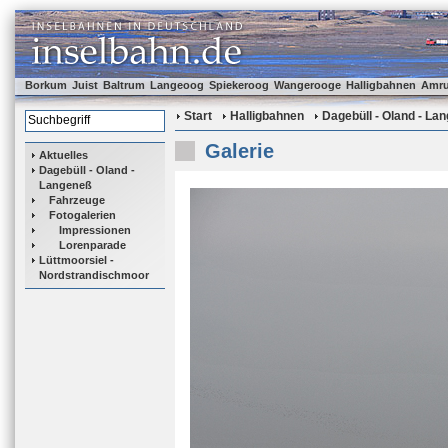
Borkum
Juist
Baltrum
Langeoog
Spiekeroog
Wangerooge
Halligbahnen
Amr
Start
Halligbahnen
Dagebüll - Oland - La
Galerie
Aktuelles
Dagebüll - Oland -
Langeneß
Fahrzeuge
Fotogalerien
Impressionen
Lorenparade
Lüttmoorsiel -
Nordstrandischmoor