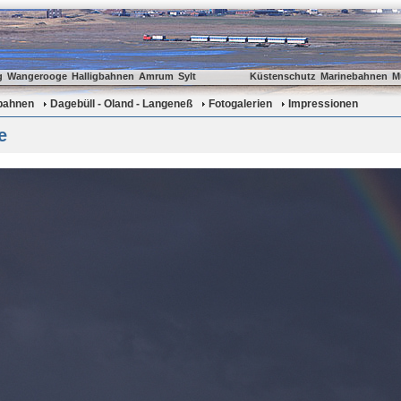
g
Wangerooge
Halligbahnen
Amrum
Sylt
Küstenschutz
Marinebahnen
M
gbahnen
Dagebüll - Oland - Langeneß
Fotogalerien
Impressionen
e