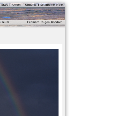
Start
|
Aktuell
|
Updates
|
Mitarbeiter-Index
useum
Fehmarn
Rügen
Usedom