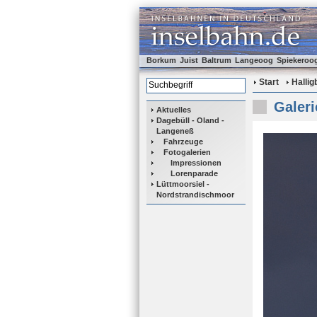
Borkum
Juist
Baltrum
Langeoog
Spiekeroo
Start
Halli
Galeri
Aktuelles
Dagebüll - Oland -
Langeneß
Fahrzeuge
Fotogalerien
Impressionen
Lorenparade
Lüttmoorsiel -
Nordstrandischmoor