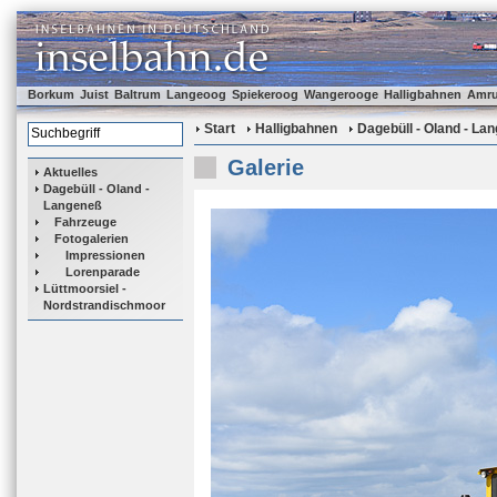
Borkum
Juist
Baltrum
Langeoog
Spiekeroog
Wangerooge
Halligbahnen
Amr
Start
Halligbahnen
Dagebüll - Oland - La
Galerie
Aktuelles
Dagebüll - Oland -
Langeneß
Fahrzeuge
Fotogalerien
Impressionen
Lorenparade
Lüttmoorsiel -
Nordstrandischmoor