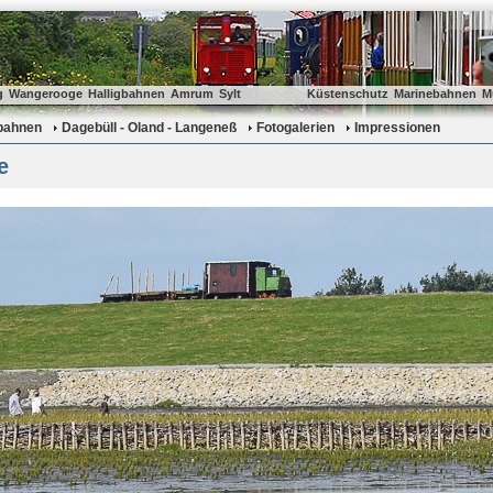
g
Wangerooge
Halligbahnen
Amrum
Sylt
Küstenschutz
Marinebahnen
M
gbahnen
Dagebüll - Oland - Langeneß
Fotogalerien
Impressionen
e