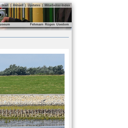
Start
|
Aktuell
|
Updates
|
Mitarbeiter-Index
useum
Fehmarn
Rügen
Usedom