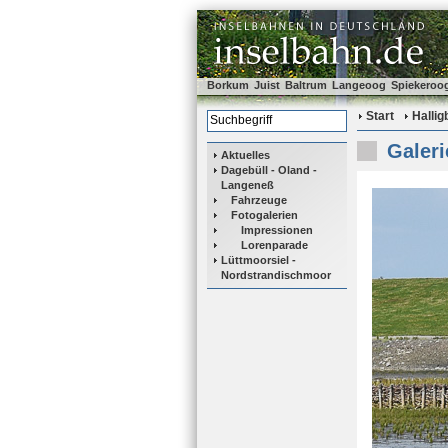
Borkum
Juist
Baltrum
Langeoog
Spiekeroo
Start
Halli
Galeri
Aktuelles
Dagebüll - Oland -
Langeneß
Fahrzeuge
Fotogalerien
Impressionen
Lorenparade
Lüttmoorsiel -
Nordstrandischmoor