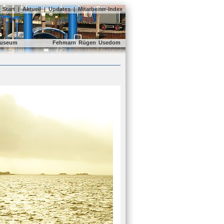
Start
|
Aktuell
|
Updates
|
Mitarbeiter-Index
useum
Fehmarn
Rügen
Usedom