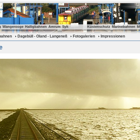
g
Wangerooge
Halligbahnen
Amrum
Sylt
Küstenschutz
Marinebahnen
M
gbahnen
Dagebüll - Oland - Langeneß
Fotogalerien
Impressionen
e