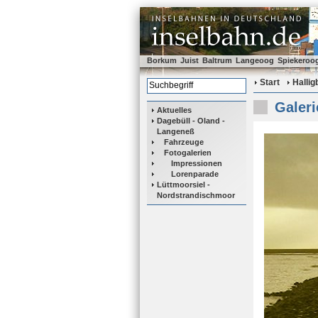
Borkum
Juist
Baltrum
Langeoog
Spiekeroo
Start
Halli
Galeri
Aktuelles
Dagebüll - Oland -
Langeneß
Fahrzeuge
Fotogalerien
Impressionen
Lorenparade
Lüttmoorsiel -
Nordstrandischmoor