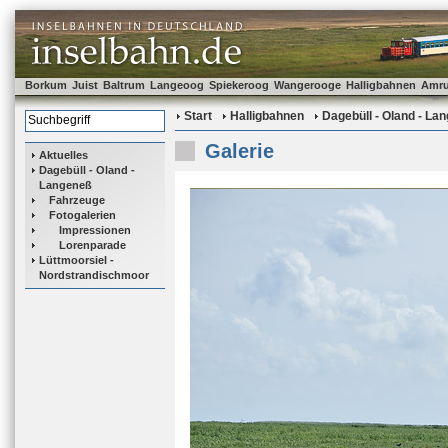
Borkum
Juist
Baltrum
Langeoog
Spiekeroog
Wangerooge
Halligbahnen
Amr
Start
Halligbahnen
Dagebüll - Oland - La
Galerie
Aktuelles
Dagebüll - Oland -
Langeneß
Fahrzeuge
Fotogalerien
Impressionen
Lorenparade
Lüttmoorsiel -
Nordstrandischmoor