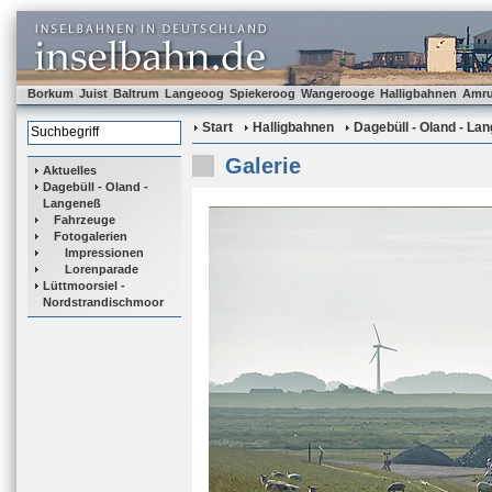
Borkum
Juist
Baltrum
Langeoog
Spiekeroog
Wangerooge
Halligbahnen
Amr
Start
Halligbahnen
Dagebüll - Oland - La
Galerie
Aktuelles
Dagebüll - Oland -
Langeneß
Fahrzeuge
Fotogalerien
Impressionen
Lorenparade
Lüttmoorsiel -
Nordstrandischmoor