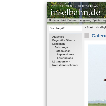
Borkum
Juist
Baltrum
Langeoog
Spiekeroo
Start
Halli
Galeri
Aktuelles
Dagebüll - Oland -
Langeneß
Fahrzeuge
Fotogalerien
Impressionen
Lorenparade
Lüttmoorsiel -
Nordstrandischmoor