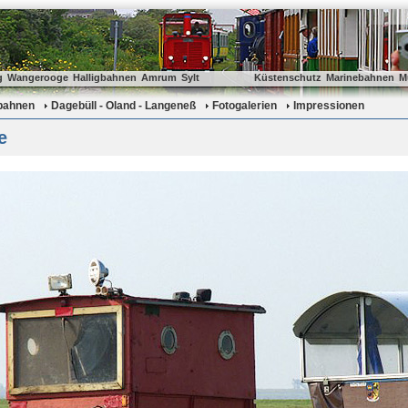
g
Wangerooge
Halligbahnen
Amrum
Sylt
Küstenschutz
Marinebahnen
M
gbahnen
Dagebüll - Oland - Langeneß
Fotogalerien
Impressionen
e