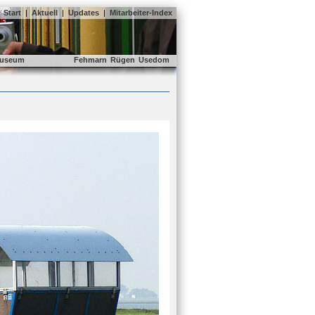
Start
|
Aktuell
|
Updates
|
Mitarbeiter-Index
useum
Fehmarn
Rügen
Usedom