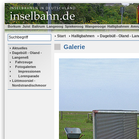
Borkum
Juist
Baltrum
Langeoog
Spiekeroog
Wangerooge
Halligbahnen
Amr
Start
Halligbahnen
Dagebüll - Oland - La
Galerie
Aktuelles
Dagebüll - Oland -
Langeneß
Fahrzeuge
Fotogalerien
Impressionen
Lorenparade
Lüttmoorsiel -
Nordstrandischmoor