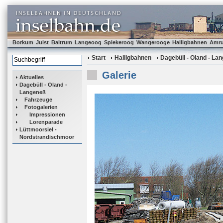
Borkum
Juist
Baltrum
Langeoog
Spiekeroog
Wangerooge
Halligbahnen
Amr
Start
Halligbahnen
Dagebüll - Oland - La
Galerie
Aktuelles
Dagebüll - Oland -
Langeneß
Fahrzeuge
Fotogalerien
Impressionen
Lorenparade
Lüttmoorsiel -
Nordstrandischmoor