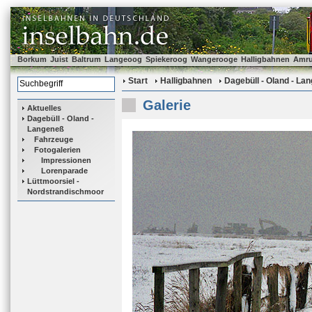
Borkum
Juist
Baltrum
Langeoog
Spiekeroog
Wangerooge
Halligbahnen
Amr
Start
Halligbahnen
Dagebüll - Oland - La
Galerie
Aktuelles
Dagebüll - Oland -
Langeneß
Fahrzeuge
Fotogalerien
Impressionen
Lorenparade
Lüttmoorsiel -
Nordstrandischmoor