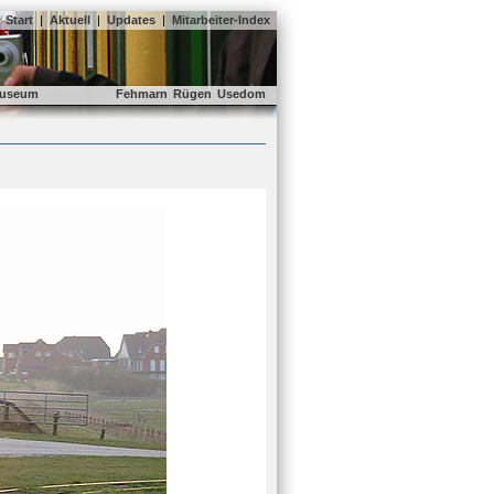
Start
|
Aktuell
|
Updates
|
Mitarbeiter-Index
useum
Fehmarn
Rügen
Usedom