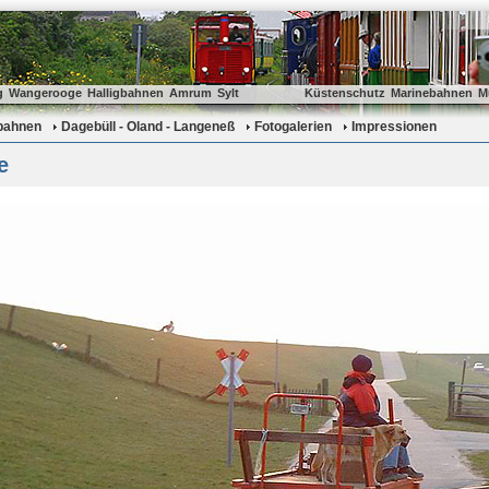
g
Wangerooge
Halligbahnen
Amrum
Sylt
Küstenschutz
Marinebahnen
M
gbahnen
Dagebüll - Oland - Langeneß
Fotogalerien
Impressionen
e