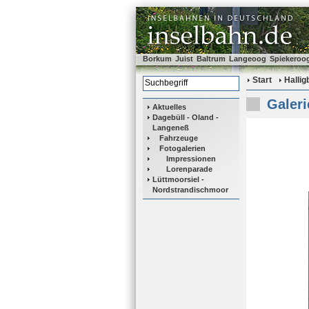
Borkum
Juist
Baltrum
Langeoog
Spiekeroo
Start
Halli
Galeri
Aktuelles
Dagebüll - Oland -
Langeneß
Fahrzeuge
Fotogalerien
Impressionen
Lorenparade
Lüttmoorsiel -
Nordstrandischmoor