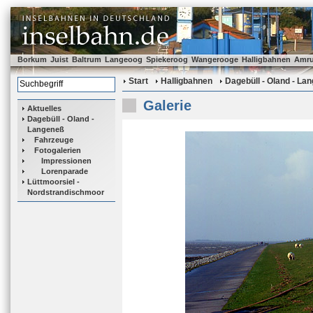
Borkum
Juist
Baltrum
Langeoog
Spiekeroog
Wangerooge
Halligbahnen
Amr
Start
Halligbahnen
Dagebüll - Oland - La
Galerie
Aktuelles
Dagebüll - Oland -
Langeneß
Fahrzeuge
Fotogalerien
Impressionen
Lorenparade
Lüttmoorsiel -
Nordstrandischmoor