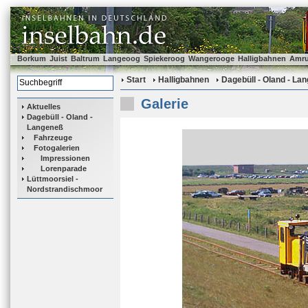
Borkum
Juist
Baltrum
Langeoog
Spiekeroog
Wangerooge
Halligbahnen
Amr
Start
Halligbahnen
Dagebüll - Oland - La
Galerie
Aktuelles
Dagebüll - Oland -
Langeneß
Fahrzeuge
Fotogalerien
Impressionen
Lorenparade
Lüttmoorsiel -
Nordstrandischmoor