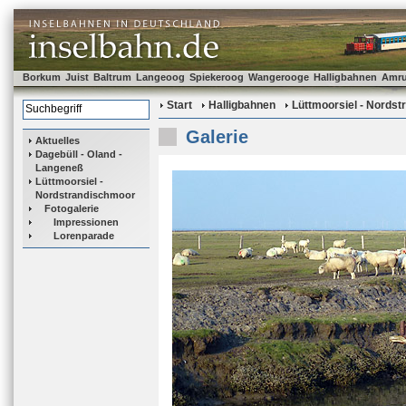
Borkum
Juist
Baltrum
Langeoog
Spiekeroog
Wangerooge
Halligbahnen
Amr
Start
Halligbahnen
Lüttmoorsiel - Nords
Galerie
Aktuelles
Dagebüll - Oland -
Langeneß
Lüttmoorsiel -
Nordstrandischmoor
Fotogalerie
Impressionen
Lorenparade