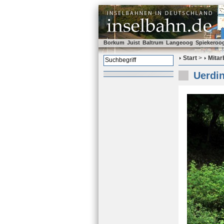
Borkum
Juist
Baltrum
Langeoog
Spiekeroo
Start
>
Mitar
Uerdi