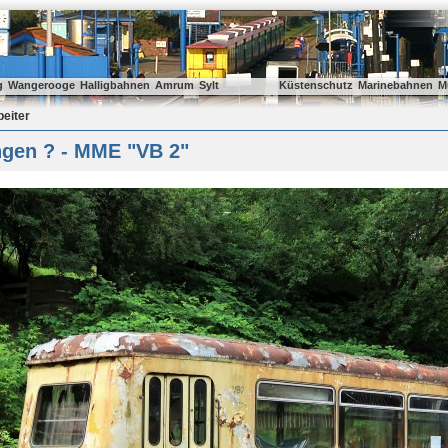
g
Wangerooge
Halligbahnen
Amrum
Sylt
Küstenschutz
Marinebahnen
M
beiter
ngen ? - MME "VB 2"