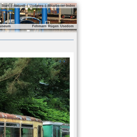
Start
|
Aktuell
|
Updates
|
Mitarbeiter-Index
useum
Fehmarn
Rügen
Usedom