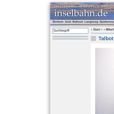
Borkum
Juist
Baltrum
Langeoog
Spiekeroo
Start
>
Mitar
Talbot