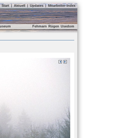
Start
|
Aktuell
|
Updates
|
Mitarbeiter-Index
useum
Fehmarn
Rügen
Usedom