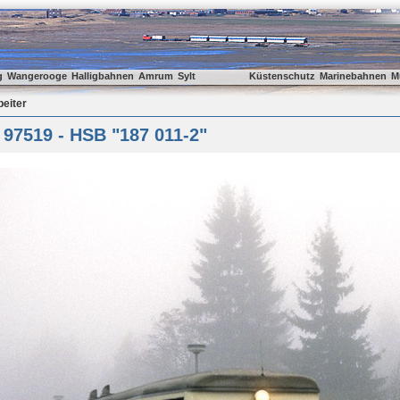
g
Wangerooge
Halligbahnen
Amrum
Sylt
Küstenschutz
Marinebahnen
M
beiter
 97519 - HSB "187 011-2"