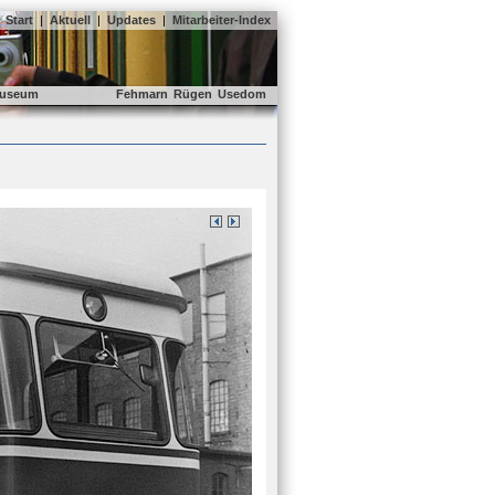
Start
|
Aktuell
|
Updates
|
Mitarbeiter-Index
useum
Fehmarn
Rügen
Usedom