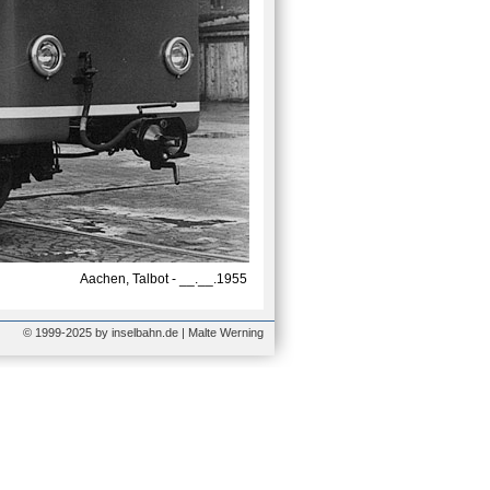
Aachen, Talbot - __.__.1955
© 1999-2025 by inselbahn.de | Malte Werning