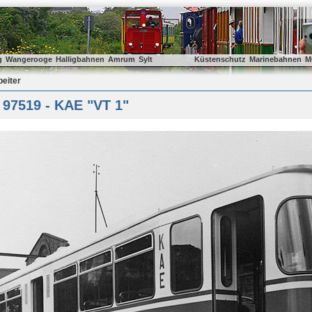
g
Wangerooge
Halligbahnen
Amrum
Sylt
Küstenschutz
Marinebahnen
M
beiter
 97519 - KAE "VT 1"