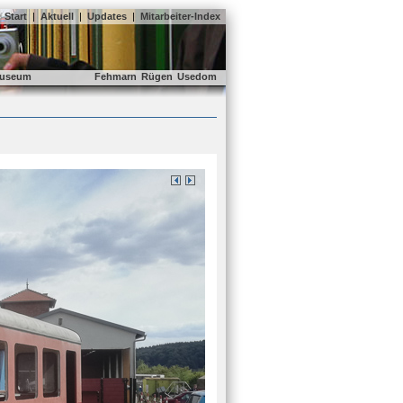
Start
|
Aktuell
|
Updates
|
Mitarbeiter-Index
useum
Fehmarn
Rügen
Usedom