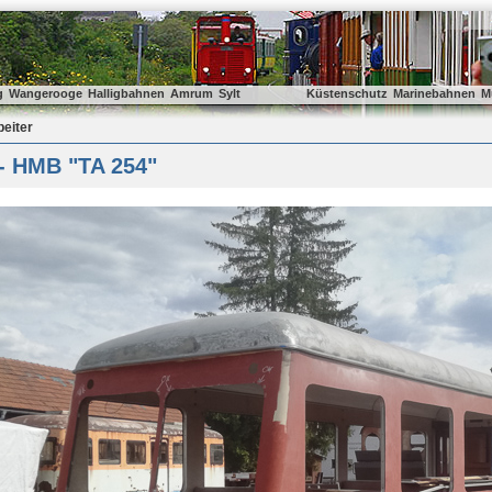
g
Wangerooge
Halligbahnen
Amrum
Sylt
Küstenschutz
Marinebahnen
M
beiter
 - HMB "TA 254"