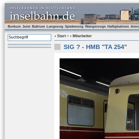
Borkum
Juist
Baltrum
Langeoog
Spiekeroog
Wangerooge
Halligbahnen
Amr
Start
>
Mitarbeiter
SIG ? - HMB "TA 254"