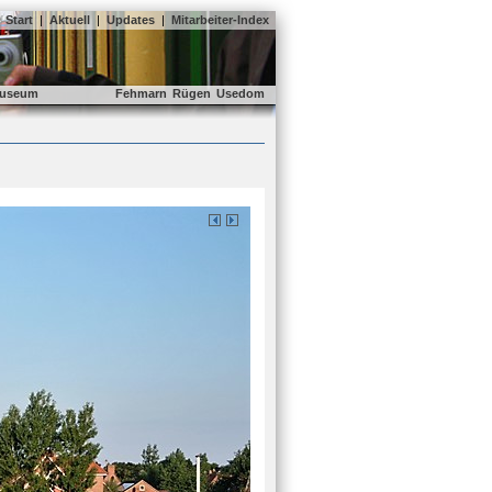
Start
|
Aktuell
|
Updates
|
Mitarbeiter-Index
useum
Fehmarn
Rügen
Usedom