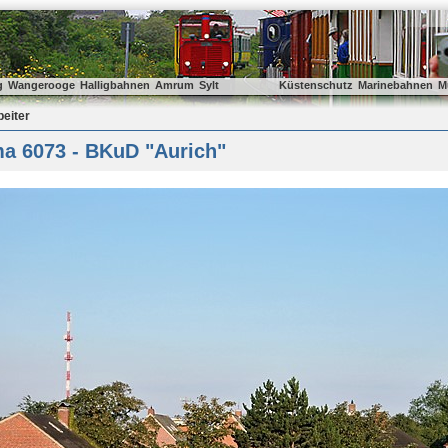
g
Wangerooge
Halligbahnen
Amrum
Sylt
Küstenschutz
Marinebahnen
M
beiter
a 6073 - BKuD "Aurich"