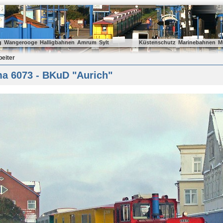
g
Wangerooge
Halligbahnen
Amrum
Sylt
Küstenschutz
Marinebahnen
M
beiter
a 6073 - BKuD "Aurich"