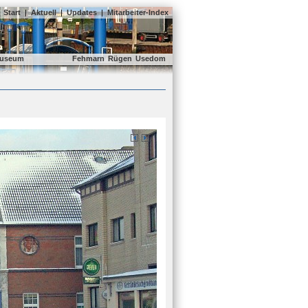
Start
|
Aktuell
|
Updates
|
Mitarbeiter-Index
useum
Fehmarn
Rügen
Usedom