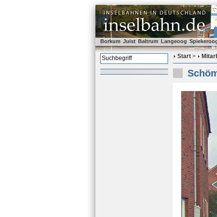
Borkum
Juist
Baltrum
Langeoog
Spiekeroo
Start
>
Mitar
Schöm