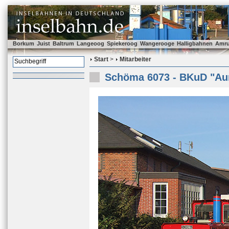
Borkum
Juist
Baltrum
Langeoog
Spiekeroog
Wangerooge
Halligbahnen
Amr
Start
>
Mitarbeiter
Schöma 6073 - BKuD "Au