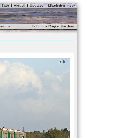
Start
|
Aktuell
|
Updates
|
Mitarbeiter-Index
useum
Fehmarn
Rügen
Usedom