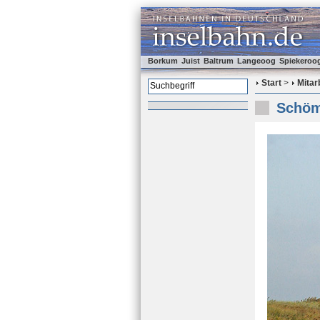
Borkum
Juist
Baltrum
Langeoog
Spiekeroo
Start
>
Mitar
Schöm