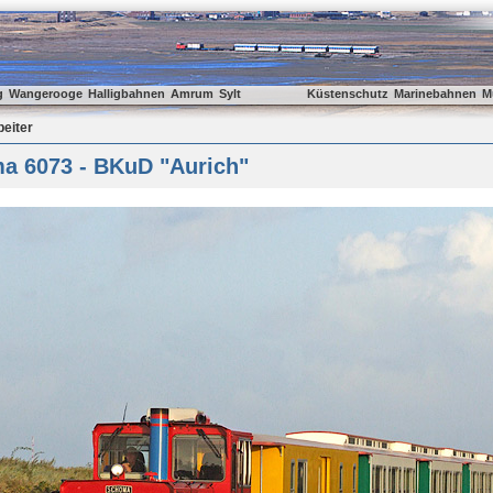
g
Wangerooge
Halligbahnen
Amrum
Sylt
Küstenschutz
Marinebahnen
M
beiter
a 6073 - BKuD "Aurich"