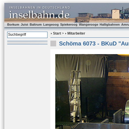
Borkum
Juist
Baltrum
Langeoog
Spiekeroog
Wangerooge
Halligbahnen
Amr
Start
>
Mitarbeiter
Schöma 6073 - BKuD "Au