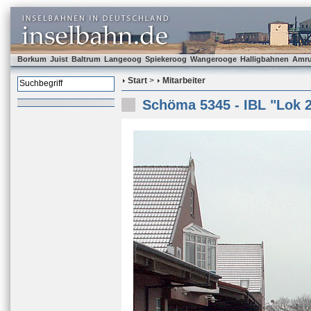
Borkum
Juist
Baltrum
Langeoog
Spiekeroog
Wangerooge
Halligbahnen
Amr
Start
>
Mitarbeiter
Schöma 5345 - IBL "Lok 