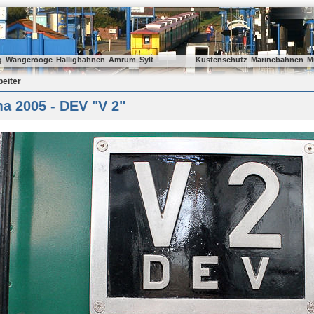
g
Wangerooge
Halligbahnen
Amrum
Sylt
Küstenschutz
Marinebahnen
M
beiter
a 2005 - DEV "V 2"