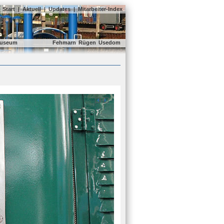
Start
|
Aktuell
|
Updates
|
Mitarbeiter-Index
useum
Fehmarn
Rügen
Usedom