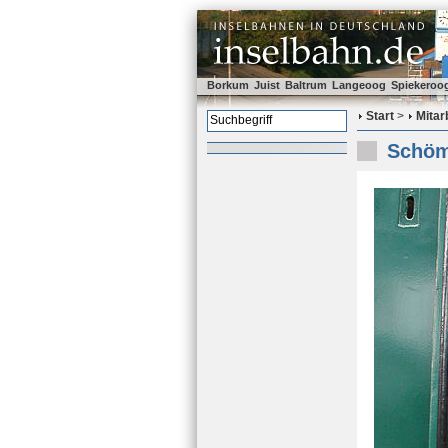
Borkum
Juist
Baltrum
Langeoog
Spiekeroo
Start
>
Mitar
Schöm