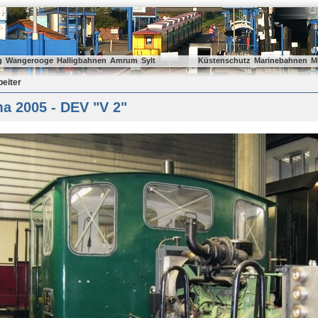
g
Wangerooge
Halligbahnen
Amrum
Sylt
Küstenschutz
Marinebahnen
M
beiter
a 2005 - DEV "V 2"