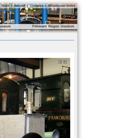
Start
|
Aktuell
|
Updates
|
Mitarbeiter-Index
useum
Fehmarn
Rügen
Usedom