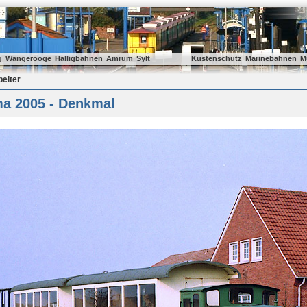
g
Wangerooge
Halligbahnen
Amrum
Sylt
Küstenschutz
Marinebahnen
M
beiter
a 2005 - Denkmal