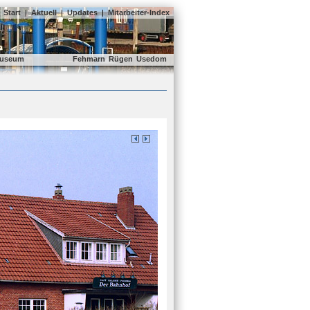
Start
|
Aktuell
|
Updates
|
Mitarbeiter-Index
useum
Fehmarn
Rügen
Usedom