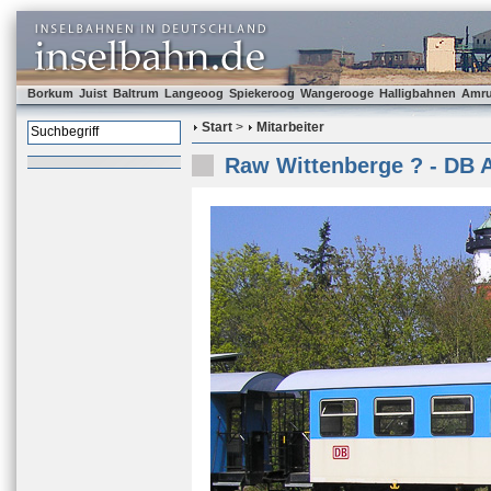
Borkum
Juist
Baltrum
Langeoog
Spiekeroog
Wangerooge
Halligbahnen
Amr
Start
>
Mitarbeiter
Raw Wittenberge ? - DB 