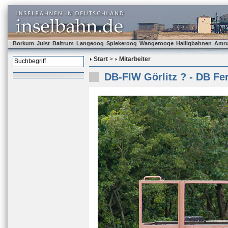
Borkum
Juist
Baltrum
Langeoog
Spiekeroog
Wangerooge
Halligbahnen
Amr
Start
>
Mitarbeiter
DB-FIW Görlitz ? - DB Fe