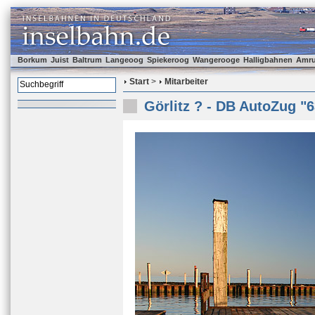
Borkum
Juist
Baltrum
Langeoog
Spiekeroog
Wangerooge
Halligbahnen
Amr
Start
>
Mitarbeiter
Görlitz ? - DB AutoZug "6