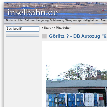
Borkum
Juist
Baltrum
Langeoog
Spiekeroog
Wangerooge
Halligbahnen
Amr
Start
>
Mitarbeiter
Görlitz ? - DB Autozug "6