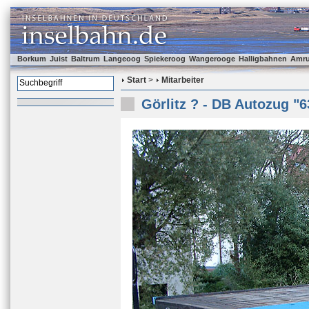
Borkum
Juist
Baltrum
Langeoog
Spiekeroog
Wangerooge
Halligbahnen
Amr
Start
>
Mitarbeiter
Görlitz ? - DB Autozug "6