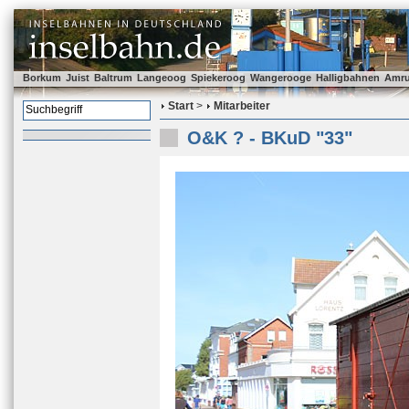
Borkum
Juist
Baltrum
Langeoog
Spiekeroog
Wangerooge
Halligbahnen
Amr
Start
>
Mitarbeiter
O&K ? - BKuD "33"