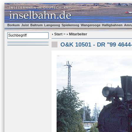
Borkum
Juist
Baltrum
Langeoog
Spiekeroog
Wangerooge
Halligbahnen
Amr
Start
>
Mitarbeiter
O&K 10501 - DR "99 4644