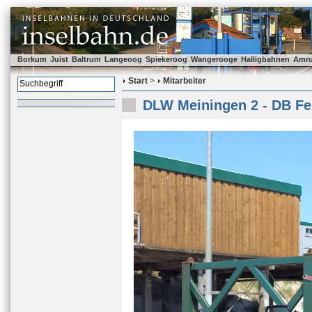
Borkum
Juist
Baltrum
Langeoog
Spiekeroog
Wangerooge
Halligbahnen
Amr
Start
>
Mitarbeiter
DLW Meiningen 2 - DB Fe