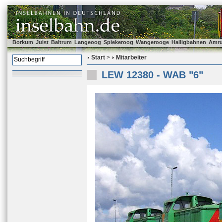
Borkum
Juist
Baltrum
Langeoog
Spiekeroog
Wangerooge
Halligbahnen
Amr
Start
>
Mitarbeiter
LEW 12380 - WAB "6"