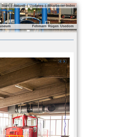
Start
|
Aktuell
|
Updates
|
Mitarbeiter-Index
useum
Fehmarn
Rügen
Usedom