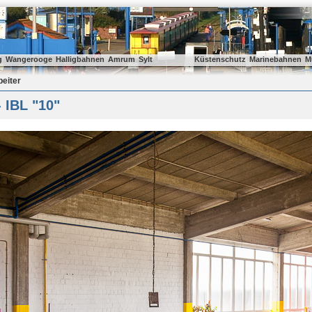
g
Wangerooge
Halligbahnen
Amrum
Sylt
Küstenschutz
Marinebahnen
M
beiter
- IBL "10"