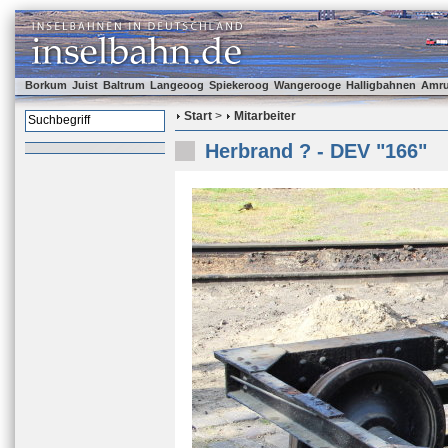
Borkum
Juist
Baltrum
Langeoog
Spiekeroog
Wangerooge
Halligbahnen
Amr
Start
>
Mitarbeiter
Herbrand ? - DEV "166"