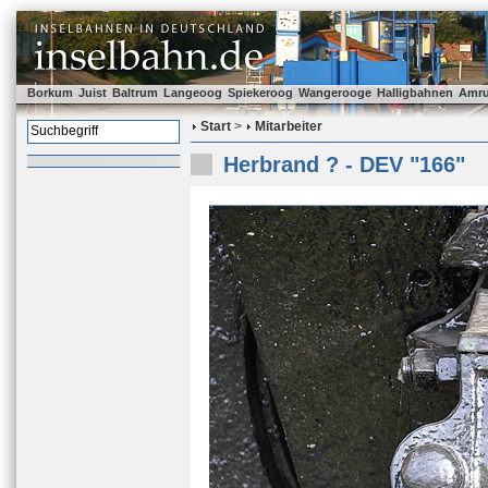
Borkum
Juist
Baltrum
Langeoog
Spiekeroog
Wangerooge
Halligbahnen
Amr
Start
>
Mitarbeiter
Herbrand ? - DEV "166"