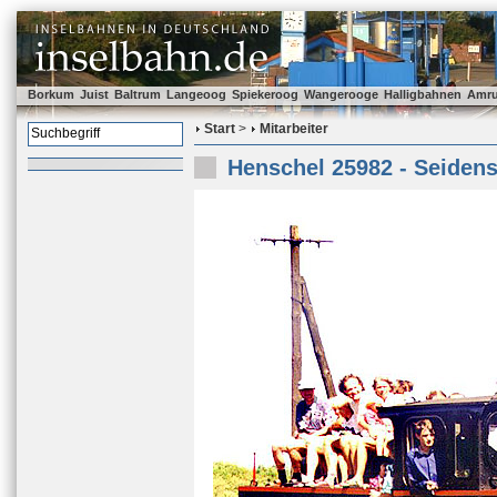
Borkum
Juist
Baltrum
Langeoog
Spiekeroog
Wangerooge
Halligbahnen
Amr
Start
>
Mitarbeiter
Henschel 25982 - Seidenst