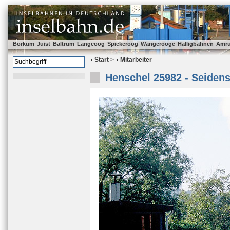
Borkum
Juist
Baltrum
Langeoog
Spiekeroog
Wangerooge
Halligbahnen
Amr
Start
>
Mitarbeiter
Henschel 25982 - Seidenst